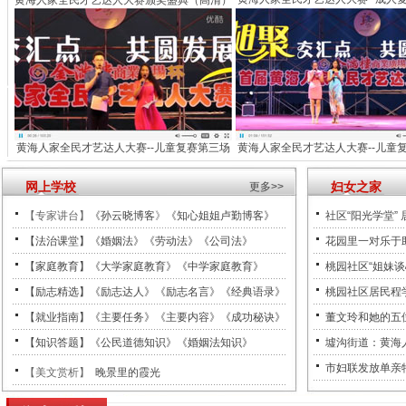
黄海人家全民才艺达人大赛颁奖盛典（高清）
黄海人家全民才艺达人大赛--儿童复赛第三场
黄海人家全民才艺达人大赛--儿童
网上学校
妇女之家
更多>>
【专家讲台】
《孙云晓博客
》
《知心姐姐卢勤博客》
社区“阳光学堂” 
【法治课堂】《婚姻法》《劳动法》《公司法》
花园里一对乐于助
【家庭教育】《大学家庭教育》《中学家庭教育》
桃园社区“姐妹谈
【励志精选】《励志达人》《励志名言》《经典语录》
桃园社区居民程
【就业指南】《主要任务》《主要内容》《成功秘诀》
董文玲和她的五
【知识答题】《公民道德知识》《婚姻法知识》
墟沟街道：黄海
市妇联发放单亲
【美文赏析】
晚景里的霞光