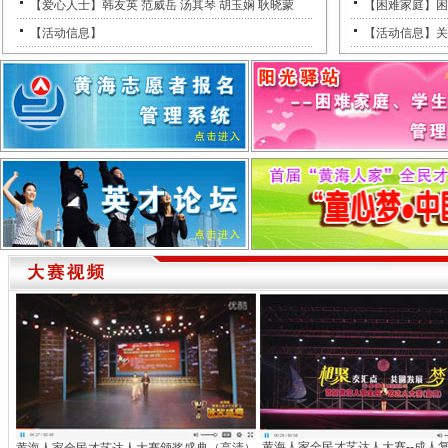
【爱心人士】韩友英 范威岳 汤其琴 胡玉娴 耿晓蒙
【困难家庭】困
【活动信息】
【活动信息】关
黄海人家全民才艺达人大赛--成人