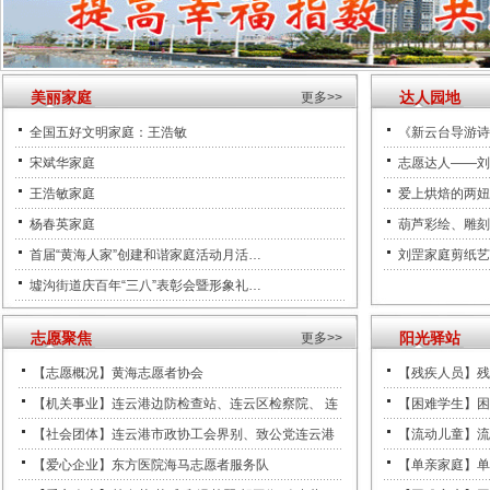
美丽家庭
达人园地
更多>>
全国五好文明家庭：王浩敏
《新云台导游诗
宋斌华家庭
志愿达人——刘
王浩敏家庭
爱上烘焙的两妞
杨春英家庭
葫芦彩绘、雕刻
首届“黄海人家”创建和谐家庭活动月活…
刘罡家庭剪纸艺
墟沟街道庆百年“三八”表彰会暨形象礼…
志愿聚焦
阳光驿站
更多>>
【志愿概况】黄海志愿者协会
【残疾人员】残
【机关事业】连云港边防检查站、连云区检察院、 连
【困难学生】困
【社会团体】连云港市政协工会界别、致公党连云港
【流动儿童】流
【爱心企业】东方医院海马志愿者服务队
【单亲家庭】单