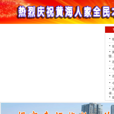
暨
省
会