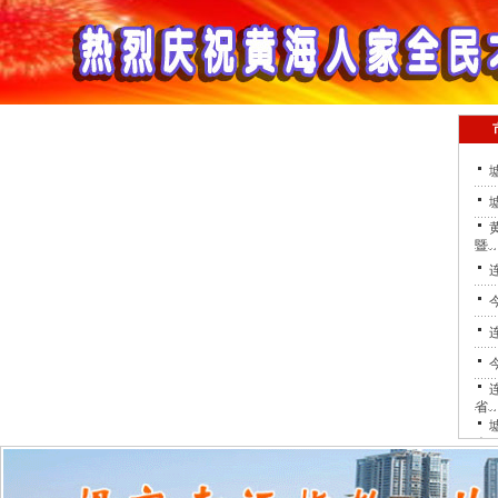
暨
省
会