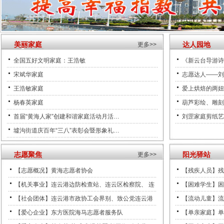
美丽家庭
达人园地
更多>>
全国五好文明家庭：王浩敏
《新云台导游诗
宋斌华家庭
志愿达人——刘
王浩敏家庭
爱上烘焙的两妞
杨春英家庭
葫芦彩绘、雕刻
首届“黄海人家”创建和谐家庭活动月活…
刘罡家庭剪纸艺
墟沟街道庆百年“三八”表彰会暨形象礼…
志愿聚焦
阳光驿站
更多>>
【志愿概况】黄海志愿者协会
【残疾人员】残
【机关事业】连云港边防检查站、连云区检察院、 连
【困难学生】困
【社会团体】连云港市政协工会界别、致公党连云港
【流动儿童】流
【爱心企业】东方医院海马志愿者服务队
【单亲家庭】单