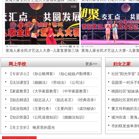
黄海人家全民才艺达人大赛颁奖盛典（高清）
黄海人家全民才艺达人大赛--儿童复赛第三场
黄海人家全民才艺达人大赛--儿童
网上学校
妇女之家
更多>>
【专家讲台】
《孙云晓博客
》
《知心姐姐卢勤博客》
社区“阳光学堂” 
【法治课堂】《婚姻法》《劳动法》《公司法》
花园里一对乐于助
【家庭教育】《大学家庭教育》《中学家庭教育》
桃园社区“姐妹谈
【励志精选】《励志达人》《励志名言》《经典语录》
桃园社区居民程
【就业指南】《主要任务》《主要内容》《成功秘诀》
董文玲和她的五
【知识答题】《公民道德知识》《婚姻法知识》
墟沟街道：黄海
市妇联发放单亲
【美文赏析】
晚景里的霞光