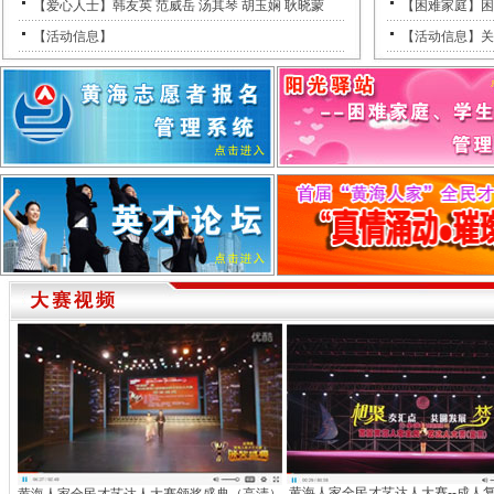
【爱心人士】韩友英 范威岳 汤其琴 胡玉娴 耿晓蒙
【困难家庭】困
【活动信息】
【活动信息】关
黄海人家全民才艺达人大赛--成人