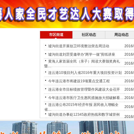
市区街道
社区动态
周边动态
墟沟街道开展创卫环境整治突击周活动
2016/
墟沟街道刘罡受邀举办“两学一做”剪纸讲座
2016/
黄海人家首届全民（亲子）阅读大赛颁奖典礼
2016/
暨…
连云港10项目列入省2016年重大项目投资计划
2016/
今年连云港市将建设19项重点交通工程
2016/
连云港全市目标绩效管理暨作风建设大会召开
2016/
今年连云港市医疗卫生惠民措施放大招破解看…
2016/
连云港公布2015年经济年报 居民收入增幅全
2016/
省…
墟沟街道办事处12345政府热线和数字城管例
2016/
会…