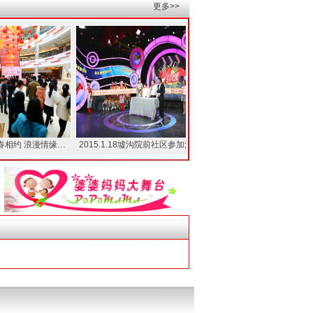
更多>>
约 浪漫情缘…
2015.1.18墟沟院前社区参加江…
2014.12.31墟沟滨海社区迎新…