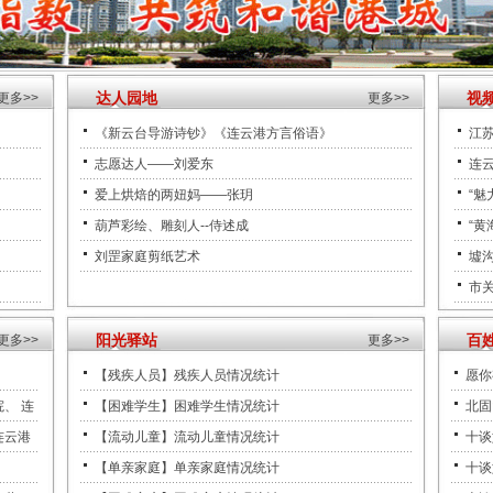
达人园地
视
更多>>
更多
>>
《新云台导游诗钞》《连云港方言俗语》
江苏
志愿达人——刘爱东
连
爱上烘焙的两妞妈——张玥
“魅
葫芦彩绘、雕刻人--侍述成
“黄
刘罡家庭剪纸艺术
墟
市
阳光驿站
百
更多>>
更多>>
【残疾人员】残疾人员情况统计
愿你
、 连
【困难学生】困难学生情况统计
北固
连云港
【流动儿童】流动儿童情况统计
十谈
【单亲家庭】单亲家庭情况统计
十谈