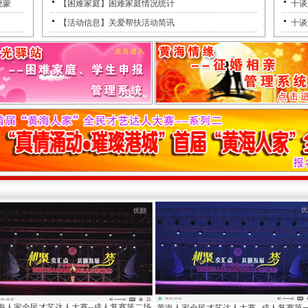
晓蒙
【困难家庭】困难家庭情况统计
十谈
【活动信息】关爱帮扶活动简讯
十谈
海人家全民才艺达人大赛--成人复赛第二场