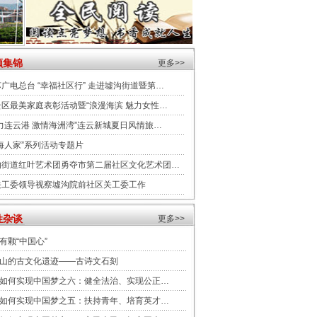
频集锦
更多
>>
广电总台 “幸福社区行” 走进墟沟街道暨第…
云区最美家庭表彰活动暨“浪漫海滨 魅力女性…
力连云港 激情海洲湾”连云新城夏日风情旅…
海人家”系列活动专题片
沟街道红叶艺术团勇夺市第二届社区文化艺术团…
关工委领导视察墟沟院前社区关工委工作
姓杂谈
更多>>
有颗“中国心”
山的古文化遗迹——古诗文石刻
如何实现中国梦之六：健全法治、实现公正…
如何实现中国梦之五：扶持青年、培育英才…