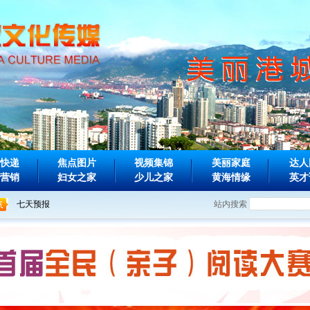
快递
焦点图片
视频集锦
美丽家庭
达人
营销
妇女之家
少儿之家
黄海情缘
英才
站内搜索