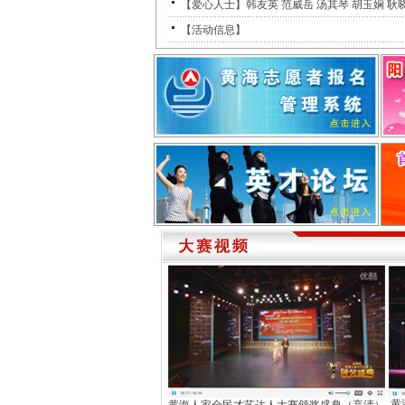
【爱心人士】韩友英 范威岳 汤其琴 胡玉娴 耿
【活动信息】
黄