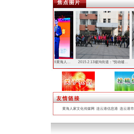
艺达…
2015.6.26“金满楼”杯黄海人…
2015.2.13墟沟街道：“悦动墟…
连云
黄海人家文化传媒网
连云港信息港
连云港市