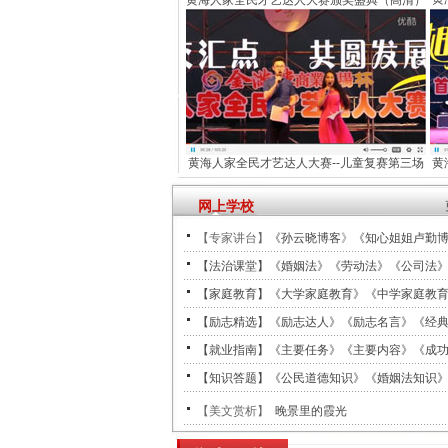
黄海人家全民才艺达人大赛颁奖盛典（高清）
黄海人家全民才艺达人大赛--儿童复赛第三场
黄
网上学校
【专家讲台】
《孙云晓博客
》
《知心姐姐卢勤
【法治课堂】《婚姻法》《劳动法》《公司法
【家庭教育】《大学家庭教育》《中学家庭教
【励志精选】《励志达人》《励志名言》《经
【就业指南】《主要任务》《主要内容》《成
【知识答题】《公民道德知识》《婚姻法知识
【美文赏析】
晚景里的霞光