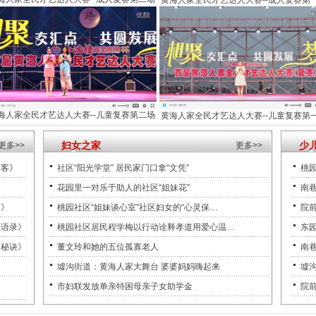
黄海人家全民才艺达人大赛--成人复赛第
海人家全民才艺达人大赛--儿童复赛第二场
黄海人家全民才艺达人大赛--儿童复赛第
妇女之家
少
更多>>
更多>>
博客》
社区“阳光学堂” 居民家门口拿“文凭”
桃
》
花园里一对乐于助人的社区“姐妹花”
南
育》
桃园社区“姐妹谈心室”社区妇女的“心灵保…
院
典语录》
桃园社区居民程学梅以行动诠释孝道用爱心温…
东
功秘诀》
董文玲和她的五位孤寡老人
南
》
墟沟街道：黄海人家大舞台 婆婆妈妈嗨起来
墟沟
市妇联发放单亲特困母亲子女助学金
院